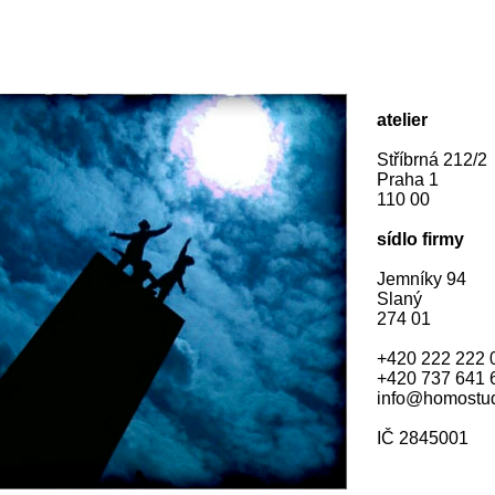
atelier
Stříbrná 212/2
Praha 1
110 00
sídlo firmy
Jemníky 94
Slaný
274 01
+420 222 222 
+420 737 641 
info@homostud
IČ 2845001