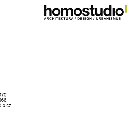
070
666
io.cz